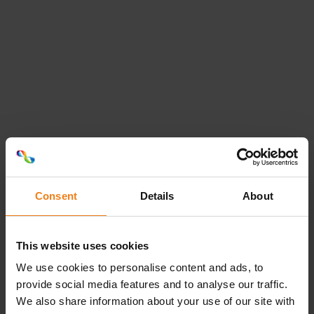
Alle kennis
onder één dak
Van drukproef tot voorraadbeheer: Optimum
Group™ Belona doet het allemaal. Hierdoor kunnen wij
flexibel inspelen op uw wensen. Uw roletiketten
bedrukken wij tot tien kleuren in piekfijne kwaliteit.
Uiteraard kunt u ook bij ons terecht voor bedrukte en
Consent
Details
About
onbedrukte zig/zag en A4-labels. Tel daarbij op dat wij
FSC en BRC IOP gecertificeerd zijn met waardering
Grade AA en u weet zeker dat u niet meer verder hoeft
This website uses cookies
te kijken.
We use cookies to personalise content and ads, to
provide social media features and to analyse our traffic.
Loading...
We also share information about your use of our site with