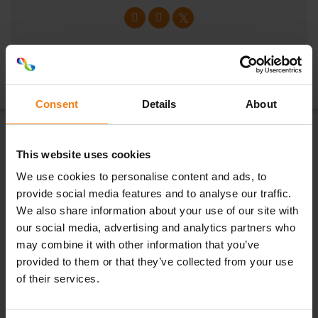
Consent
Details
About
This website uses cookies
Nieuwsbrief
We use cookies to personalise content and ads, to
provide social media features and to analyse our traffic.
Bij ons is er altijd iets nieuws te
We also share information about your use of our site with
ontdekken – mis niets!
our social media, advertising and analytics partners who
may combine it with other information that you’ve
provided to them or that they’ve collected from your use
of their services.