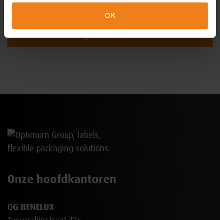
OK
Gegevens verzenden
Onze hoofdkantoren
OG BENELUX