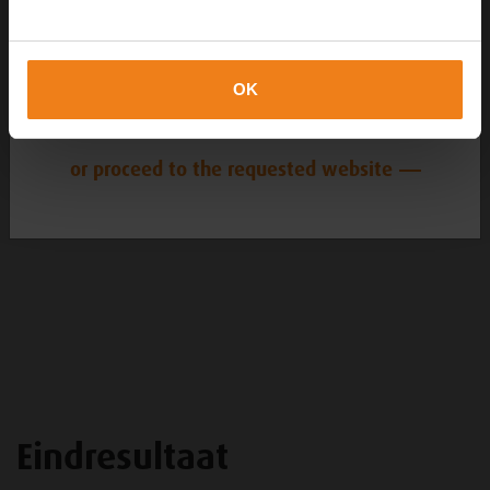
DK
OK
DE
or proceed to the requested website
Eindresultaat