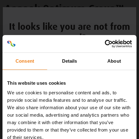
Aanpak Optimum Group™
It looks like you are not from
Optimum Group heeft de Linerless Fruit lid Ravenwood
around?
aangedragen als
duurzame verpakkingsoplossing
voor
Choose your language
de Miss Perfect tomaten van Den Berk Délice. De keuze
voor Ravenwood labels komt voort uit het feit dat deze
Consent
Details
About
labels met een snelheid van tussen de 50 tot 70 labels
per minuut aan te brengen zijn op de
kartonnenverpakkingen van de Den Berk Délice
This website uses cookies
tomaten. De Linerless Fruit lid Ravenwood labels
EN
We use cookies to personalise content and ads, to
bevatten zoals het woord “Linerless” al omschrijft geen
provide social media features and to analyse our traffic.
liner of rugpapier waardoor er tot wel 40% meer
We also share information about your use of our site with
NL
etiketten per rol worden aangebracht en aanzienlijk
our social media, advertising and analytics partners who
may combine it with other information that you’ve
minder afval ontstaat gedurende het productieproces,
FR
provided to them or that they’ve collected from your use
omdat zelfs het stansafval recyclebaar is.
of their services.