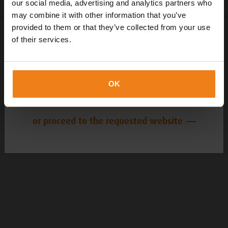
our social media, advertising and analytics partners who
may combine it with other information that you’ve
FR
provided to them or that they’ve collected from your use
of their services.
DK
OK
DE
or proceed to the requested website